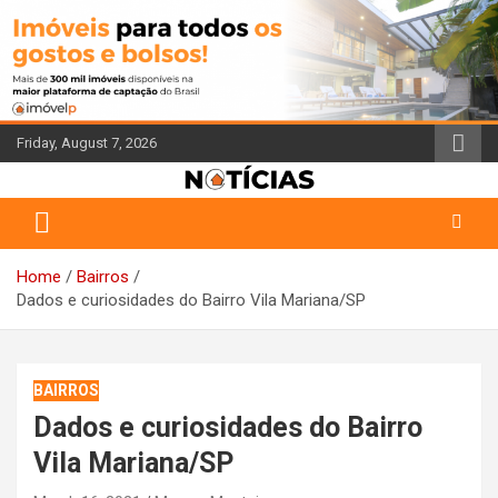
Skip
to
content
Friday, August 7, 2026
Portal de Notícias do Corretor de Imóveis
Jornal Imóvelp
Home
Bairros
Dados e curiosidades do Bairro Vila Mariana/SP
BAIRROS
Dados e curiosidades do Bairro
Vila Mariana/SP