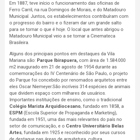
Em 1887, teve início o funcionamento das oficinas de
Ferro Carril, na rua Domingos de Morais, e do Matadouro
Municipal. Juntos, os estabelecimentos contribuíram com
o progresso do bairro e o fizeram dar um grande salto
para se tornar o que é hoje. O local que antes abrigou o
Matadouro Municipal veio a se tornar a Cinemateca
Brasileira.
Alguns dos principais pontos em destaques da Vila
Mariana são:
Parque Ibirapuera,
com área de 1.584.000
m2 inaugurado em 21 de agosto de 1954 durante as
comemorações do IV Centenário de São Paulo, o projeto
do Parque foi concebido por renomados arquitetos entre
eles Oscar Niemeyer.São incríveis 314 espécies de animais
que dividem espaço com milhares de usuários.
Importantes instituições de ensino, como o tradicional
Colégio Marista Arquidiocesano
, fundado em 1858, a
ESPM
(Escola Superior de Propaganda e Marketing),
fundada em 1951, uma das mais relevantes do país no
setor de comunicação, e o
Centro Universitário Belas
Artes
, fundada em 1925 e reconhecido por seus cursos
de destaque nas áreas de arquitetura, cultura,