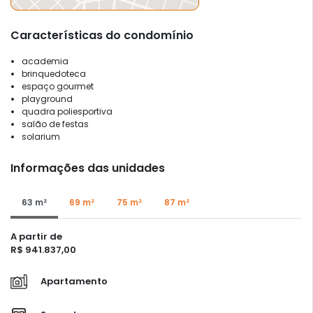
Características do condomínio
academia
brinquedoteca
espaço gourmet
playground
quadra poliesportiva
salão de festas
solarium
Informações das unidades
63 m²
69 m²
75 m²
87 m²
A partir de
R$ 941.837,00
Apartamento