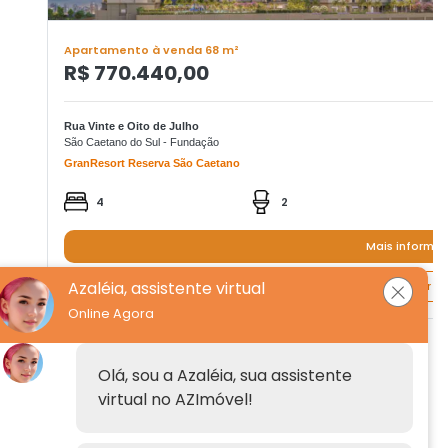
Apartamento à venda 68 m²
R$ 770.440,00
Rua Vinte e Oito de Julho
São Caetano do Sul - Fundação
GranResort Reserva São Caetano
4
2
Mais informa
Azaléia, assistente virtual
Quero agendar um
Online Agora
Institucional
Olá, sou a Azaléia, sua assistente
virtual no AZImóvel!
Anuncie
Fale conosco