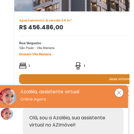
Apartamento à venda 24 m²
R$ 456.486,00
Rua Vergueiro
São Paulo - Vila Mariana
Domani Vila Mariana
1
1
Mais informa
Azaléia, assistente virtual
Quero agendar um
Online Agora
Institucional
Olá, sou a Azaléia, sua assistente
virtual no AZImóvel!
Anuncie
Fale conosco