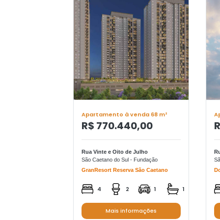
Apartamento à venda 68 m²
A
R$ 770.440,00
R
Rua Vinte e Oito de Julho
Ru
São Caetano do Sul - Fundação
Sã
GranResort Reserva São Caetano
Do
4
2
1
1
Mais informações