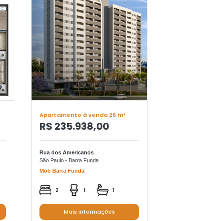
Apartamento à venda 26 m²
Apartamento à
R$ 235.938,00
R$ 362.0
Rua dos Americanos
Avenida Brigadeir
São Paulo - Barra Funda
São Paulo - Bela Vis
Mob Barra Funda
Bem Viver Paulista
2
1
1
2
Mais informações
Mais in