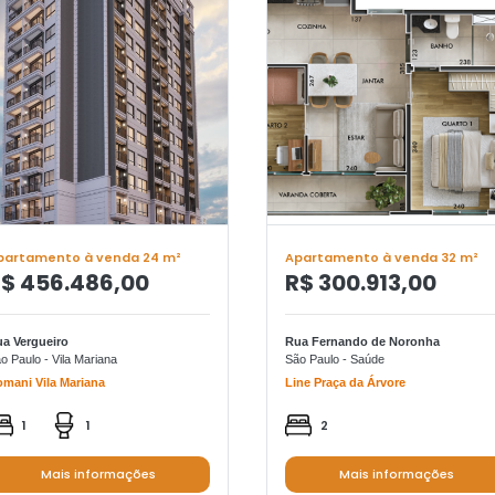
partamento à venda 24 m²
Apartamento à venda 32 m²
$ 456.486,00
R$ 300.913,00
a Vergueiro
Rua Fernando de Noronha
o Paulo - Vila Mariana
São Paulo - Saúde
mani Vila Mariana
Line Praça da Árvore
1
1
2
Mais informações
Mais informações