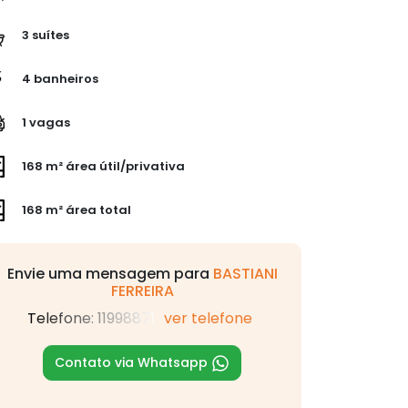
3 suítes
4 banheiros
1 vagas
168 m² área útil/privativa
168 m² área total
Envie uma mensagem para
BASTIANI
FERREIRA
Telefone: 11998871
ver telefone
Contato via Whatsapp