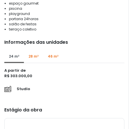
espaço gourmet
piscina
playground
portaria 24horas
salão de festas
terraço coletivo
Informações das unidades
24 m²
28 m²
46 m²
A partir de
R$ 303.000,00
Studio
Estágio da obra