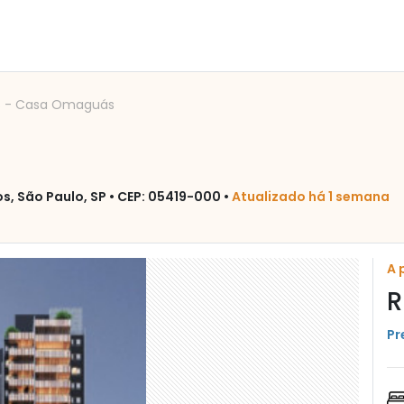
s
-
Casa Omaguás
s, São Paulo, SP • CEP: 05419-000 •
Atualizado há 1 semana
A 
R
Pr