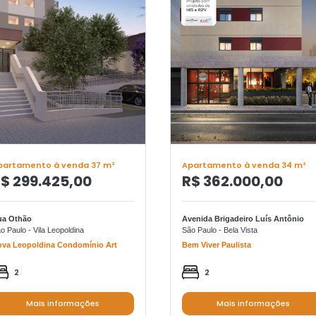
partamento à venda 37 m²
Apartamento à venda 34 m²
$ 299.425,00
R$ 362.000,00
ua Othão
Avenida Brigadeiro Luís Antônio
o Paulo - Vila Leopoldina
São Paulo - Bela Vista
va Leopoldina Condomínio Art
Bem Viver Paulista
2
2
Mais informações
Mais informações