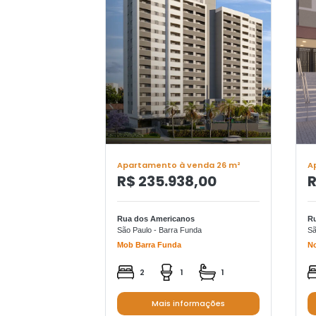
Apartamento à venda 26 m²
A
R$ 235.938,00
R
Rua dos Americanos
R
São Paulo - Barra Funda
Sã
Mob Barra Funda
No
2
1
1
Mais informações