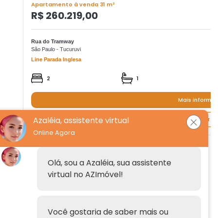
Apartamento à venda 31 m²
R$ 260.219,00
Rua do Tramway
São Paulo - Tucuruvi
Line Parada Inglesa
2
1
Mais informa
Azaléia, assistente virtual
Quero agendar um
Online Agora
Institucional
Olá, sou a Azaléia, sua assistente
virtual no AZImóvel!
Anuncie
Fale conosco
Você gostaria de saber mais ou