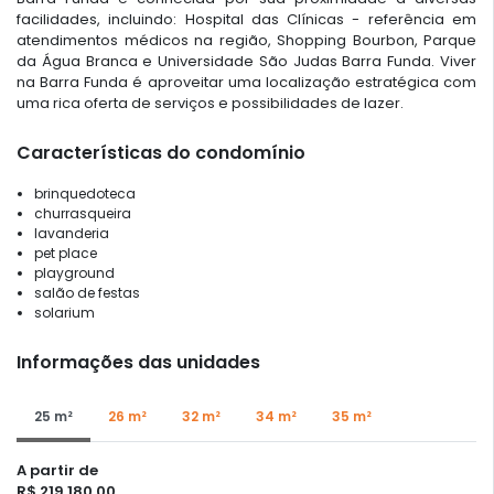
facilidades, incluindo: Hospital das Clínicas - referência em
atendimentos médicos na região, Shopping Bourbon, Parque
da Água Branca e Universidade São Judas Barra Funda. Viver
na Barra Funda é aproveitar uma localização estratégica com
uma rica oferta de serviços e possibilidades de lazer.
Características do condomínio
brinquedoteca
churrasqueira
lavanderia
pet place
playground
salão de festas
solarium
Informações das unidades
25 m²
26 m²
32 m²
34 m²
35 m²
A partir de
R$ 219.180,00