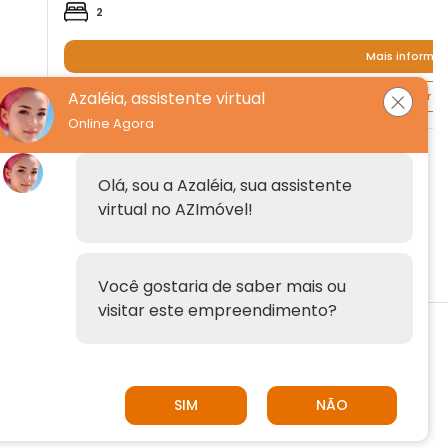
2
Mais informa
Azaléia, assistente virtual
Quero agendar um
Online Agora
Institucional
Olá, sou a Azaléia, sua assistente
virtual no AZImóvel!
Anuncie
Fale conosco
Você gostaria de saber mais ou
visitar este empreendimento?
SIM
NÃO
© 2026 AZImóvel | AZImóvel é uma plataforma da
empresa
Imóvelp