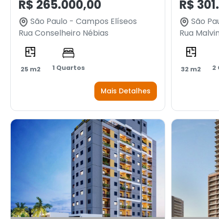
R$ 265.000,00
R$ 301
São Paulo - Campos Elíseos
São Pau
Rua Conselheiro Nébias
Rua Malvi
1 Quartos
2
25 m2
32 m2
Mais Detalhes