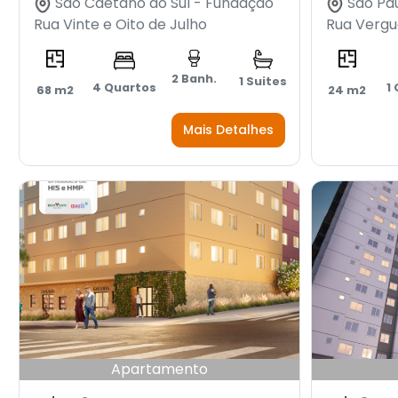
São Caetano do Sul - Fundação
São Pau
Rua Vinte e Oito de Julho
Rua Vergu
2 Banh.
1 Suites
4 Quartos
1
68 m2
24 m2
Mais Detalhes
Apartamento