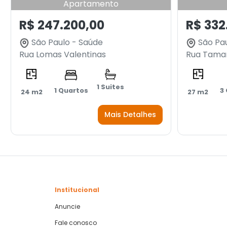
Apartamento
R$ 247.200,00
R$ 332
São Paulo - Saúde
São Pau
Rua Lomas Valentinas
Rua Tama
1 Suites
1 Quartos
3
24 m2
27 m2
Mais Detalhes
Institucional
Anuncie
Fale conosco