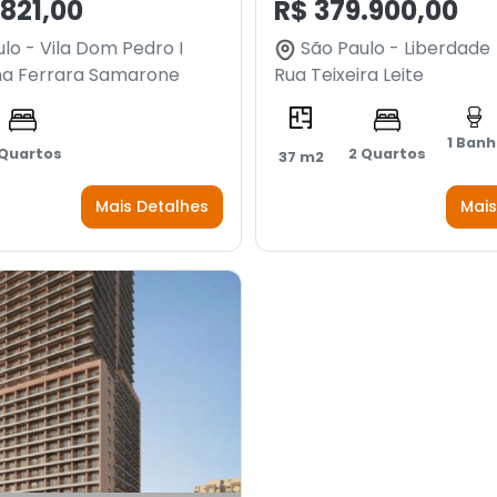
.821,00
R$ 379.900,00
lo - Vila Dom Pedro I
São Paulo - Liberdade
na Ferrara Samarone
Rua Teixeira Leite
1 Banh
 Quartos
2 Quartos
37 m2
Mais Detalhes
Mais