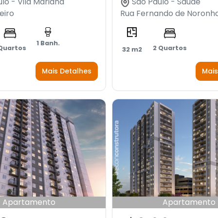
lo - Vila Mariana
São Paulo - Saúde
eiro
Rua Fernando de Noronh
1 Banh.
 Quartos
2 Quartos
32 m2
Mais Detalhes
Mais
Apartamento
Apartamento