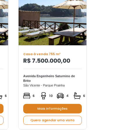
Casa à venda 755 m²
Casa à venda 7
R$ 7.500.000,00
R$ 7.500.
Avenida Engenheiro Saturnino de
Avenida Engenheir
Brito
Brito
São Vicente - Parque Prainha
São Vicente - Parqu
6
6
10
4
6
6
1
Mais informações
Mais in
Quero agendar uma visita
Quero agend