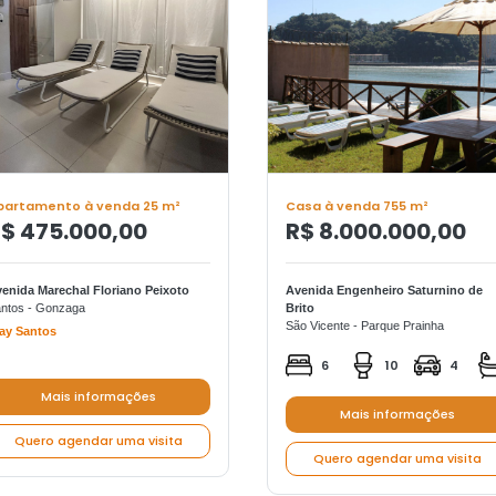
partamento à venda 25 m²
Casa à venda 755 m²
$ 475.000,00
R$ 8.000.000,00
enida Marechal Floriano Peixoto
Avenida Engenheiro Saturnino de
ntos - Gonzaga
Brito
São Vicente - Parque Prainha
ay Santos
6
10
4
Mais informações
Mais informações
Quero agendar uma visita
Quero agendar uma visita