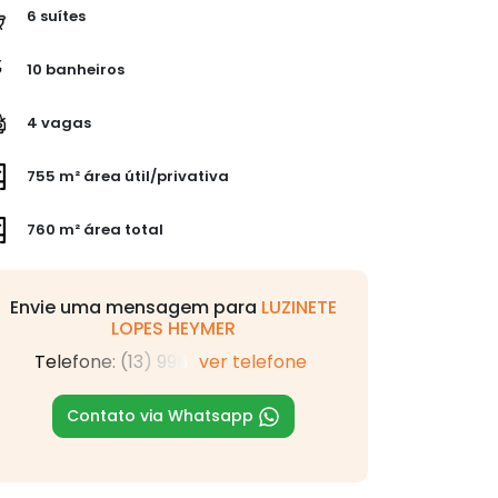
6 suítes
10 banheiros
4 vagas
755 m² área útil/privativa
760 m² área total
Envie uma mensagem para
LUZINETE
LOPES HEYMER
Telefone: (13) 996
ver telefone
Contato via Whatsapp