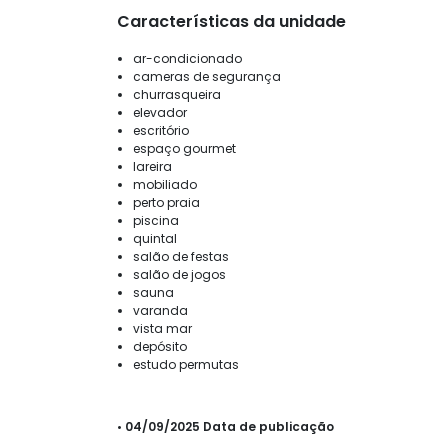
Características da unidade
ar-condicionado
cameras de segurança
churrasqueira
elevador
escritório
espaço gourmet
lareira
mobiliado
perto praia
piscina
quintal
salão de festas
salão de jogos
sauna
varanda
vista mar
depósito
estudo permutas
• 04/09/2025 Data de publicação