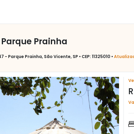
 Parque Prainha
 - Parque Prainha, São Vicente, SP • CEP: 11325010 •
Atualiza
V
R
Va