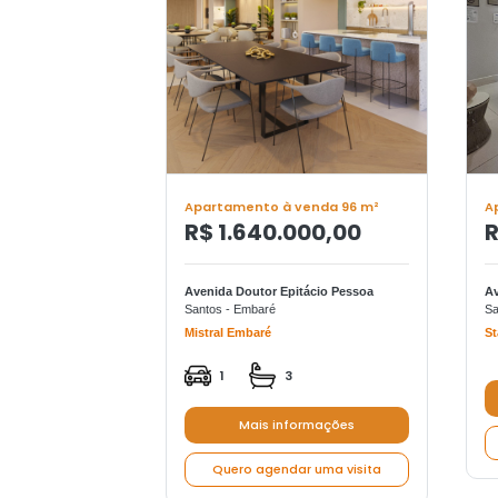
Apartamento à venda 96 m²
A
R$ 1.640.000,00
R
Avenida Doutor Epitácio Pessoa
Av
Santos - Embaré
Sa
Mistral Embaré
St
1
3
Mais informações
Quero agendar uma visita