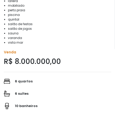
lareira
mobiliado
perto praia
piscina
quintal
salão de festas
salão de jogos
sauna
varanda
vista mar
Venda
R$ 8.000.000,00
6 quartos
6 suítes
10 banheiros