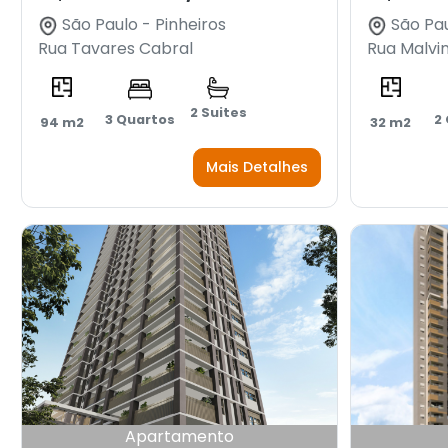
São Paulo - Pinheiros
São Pau
Rua Tavares Cabral
Rua Malvi
2 Suites
3 Quartos
2
94 m2
32 m2
Mais Detalhes
Apartamento