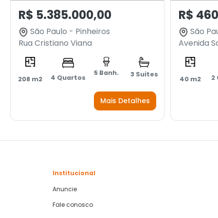
R$ 5.385.000,00
R$ 460
São Paulo - Pinheiros
São Pa
Rua Cristiano Viana
Avenida S
5 Banh.
3 Suites
4 Quartos
2
208 m2
40 m2
Mais Detalhes
Institucional
Anuncie
Fale conosco