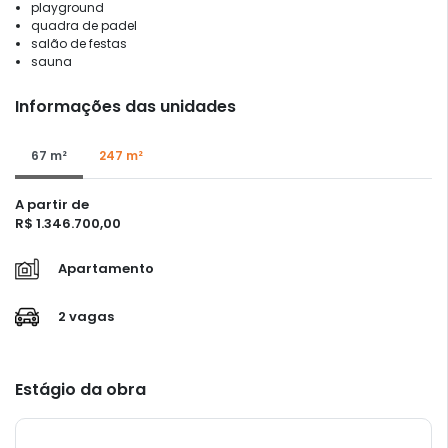
playground
quadra de padel
salão de festas
sauna
Informações das unidades
67 m²
247 m²
A partir de
R$ 1.346.700,00
Apartamento
2 vagas
Estágio da obra