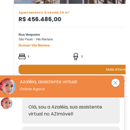
Apartamento à venda 24 m²
R$ 456.486,00
Rua Vergueiro
São Paulo - Vila Mariana
Domani Vila Mariana
1
1
Mais informa
Azaléia, assistente virtual
Quero agendar um
Online Agora
Institucional
Olá, sou a Azaléia, sua assistente
virtual no AZImóvel!
Anuncie
Fale conosco