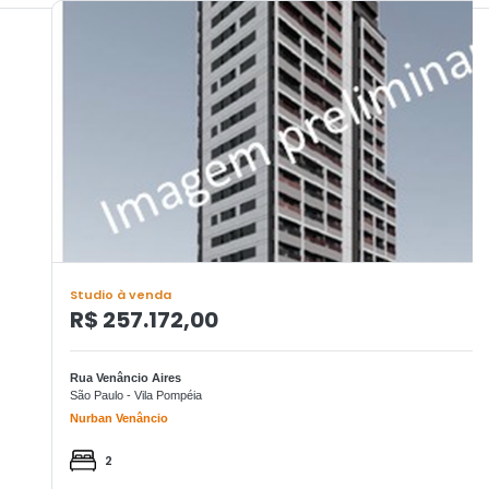
Studio à venda
R$ 257.172,00
Rua Venâncio Aires
São Paulo - Vila Pompéia
Nurban Venâncio
2