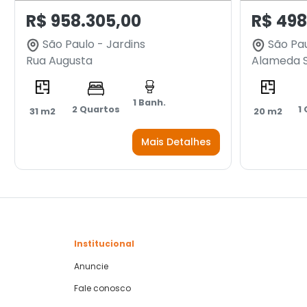
R$ 958.305,00
R$ 498
São Paulo - Jardins
São Pau
Rua Augusta
Alameda S
1 Banh.
2 Quartos
1
31 m2
20 m2
Mais Detalhes
Institucional
Anuncie
Fale conosco