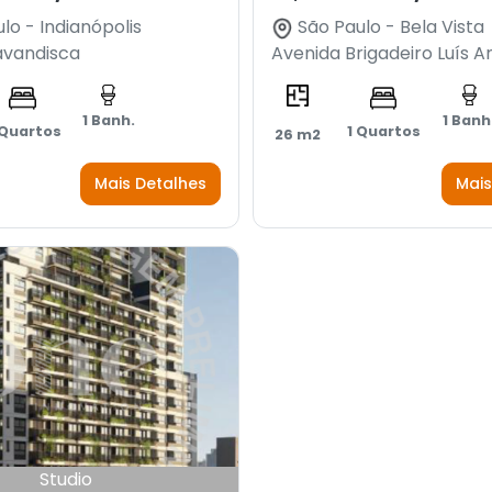
lo - Indianópolis
São Paulo - Bela Vista
avandisca
Avenida Brigadeiro Luís A
1 Banh.
1 Banh
 Quartos
1 Quartos
26 m2
Mais Detalhes
Mais
Studio