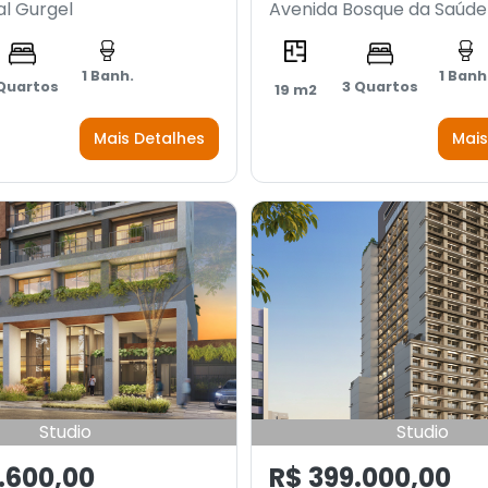
l Gurgel
Avenida Bosque da Saúde
1 Banh.
1 Banh
 Quartos
3 Quartos
19 m2
Mais Detalhes
Mais
Studio
Studio
.600,00
R$ 399.000,00