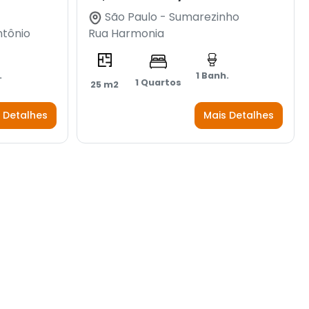
São Paulo - Sumarezinho
ntônio
Rua Harmonia
.
1 Banh.
1 Quartos
25 m2
 Detalhes
Mais Detalhes