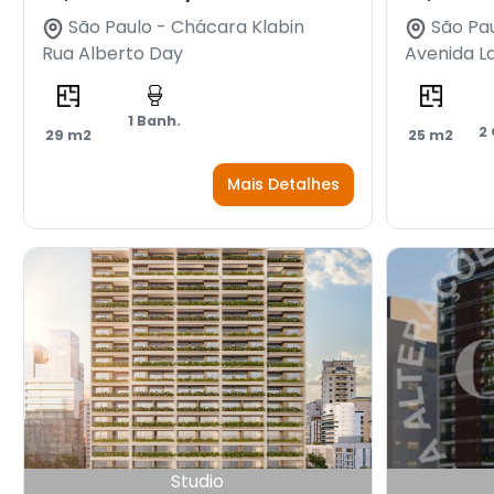
São Paulo - Chácara Klabin
São Pau
Rua Alberto Day
Avenida L
1 Banh.
2
29 m2
25 m2
Mais Detalhes
Studio