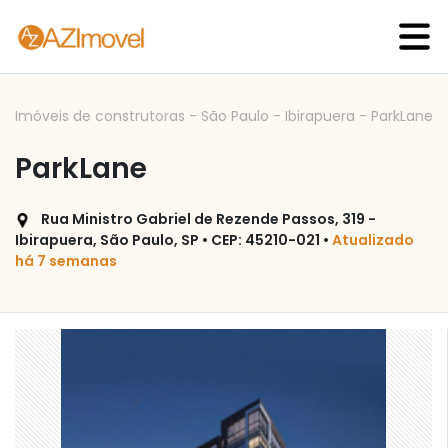
Imóveis de construtoras
-
São Paulo
-
Ibirapuera
-
ParkLane
ParkLane
Rua Ministro Gabriel de Rezende Passos, 319 -
Ibirapuera, São Paulo, SP • CEP: 45210-021 •
Atualizado
há 7 semanas