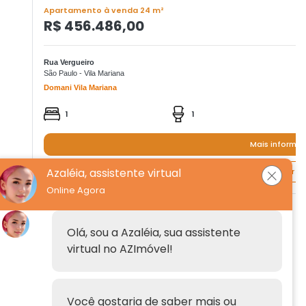
Apartamento à venda 24 m²
R$ 456.486,00
Rua Vergueiro
São Paulo - Vila Mariana
Domani Vila Mariana
1
1
Mais informa
Azaléia, assistente virtual
Quero agendar um
Online Agora
Institucional
Olá, sou a Azaléia, sua assistente
virtual no AZImóvel!
Anuncie
Fale conosco
Você gostaria de saber mais ou