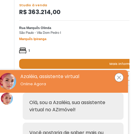
Studio à venda
R$ 363.214,00
Rua Marquês Olinda
São Paulo - Vila Dom Pedro I
Marquês Ipiranga
1
Mais informa
Azaléia, assistente virtual
Quero agendar um
Online Agora
Institucional
Olá, sou a Azaléia, sua assistente
virtual no AZImóvel!
Anuncie
Fale conosco
Você gostaria de saber mais ou