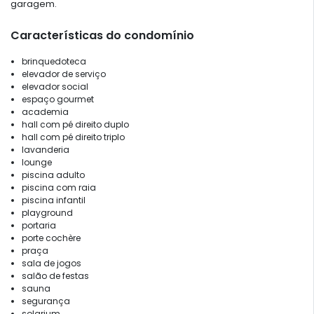
garagem.
Características do condomínio
brinquedoteca
elevador de serviço
elevador social
espaço gourmet
academia
hall com pé direito duplo
hall com pé direito triplo
lavanderia
lounge
piscina adulto
piscina com raia
piscina infantil
playground
portaria
porte cochère
praça
sala de jogos
salão de festas
sauna
segurança
solarium