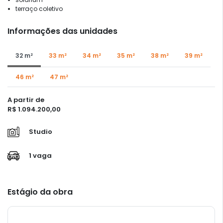
terraço coletivo
Informações das unidades
32 m²
33 m²
34 m²
35 m²
38 m²
39 m²
46 m²
47 m²
A partir de
R$ 1.094.200,00
Studio
1 vaga
Estágio da obra