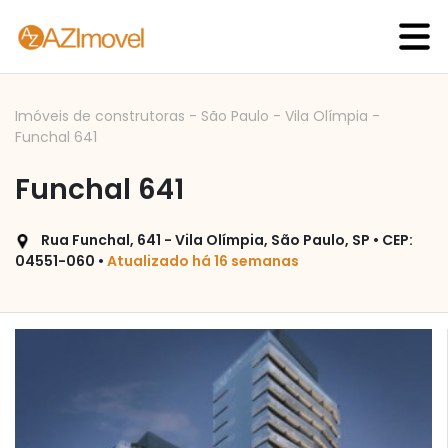
Imóveis de construtoras
-
São Paulo
-
Vila Olímpia
-
Funchal 641
Funchal 641
Rua Funchal, 641 - Vila Olímpia, São Paulo, SP • CEP:
04551-060 •
Atualizado há 16 semanas