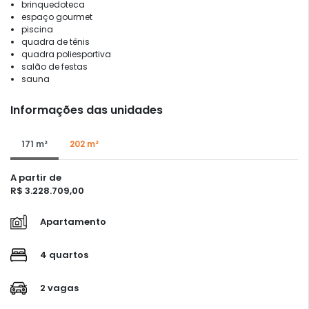
brinquedoteca
espaço gourmet
piscina
quadra de tênis
quadra poliesportiva
salão de festas
sauna
Informações das unidades
171 m²
202 m²
A partir de
R$ 3.228.709,00
Apartamento
4 quartos
2 vagas