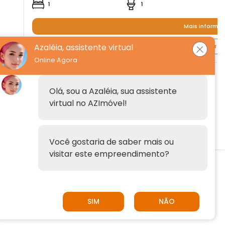
1
1
Mais informa
Azaléia, assistente virtual
Quero agendar um
Online Agora
Institucional
Olá, sou a Azaléia, sua assistente
virtual no AZImóvel!
Anuncie
Fale conosco
Você gostaria de saber mais ou
visitar este empreendimento?
© 2026 AZImóvel | AZImóvel é uma plataforma da
SIM
NÃO
empresa
Imóvelp