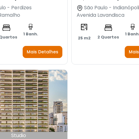
lo - Perdizes
São Paulo - Indianópol
 Ramalho
Avenida Lavandisca
1 Banh.
1 Banh
 Quartos
2 Quartos
25 m2
Mais Detalhes
Mais
Studio