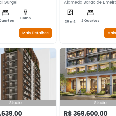
l Gurgel
Alameda Barão de Limeir
1 Banh.
 Quartos
2 Quartos
26 m2
Mais Detalhes
Mais
Studio
Studio
.639,00
R$ 369.600,00