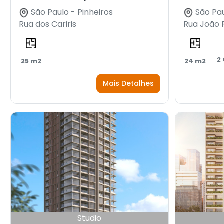
São Paulo - Pinheiros
São Pau
Rua dos Cariris
Rua João
2
25 m2
24 m2
Mais Detalhes
Studio