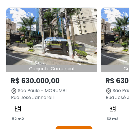
Conjunto Comercial
Co
R$ 630.000,00
R$ 630
São Paulo - MORUMBI
São Pa
Rua José Jannarelli
Rua José J
52 m2
52 m2