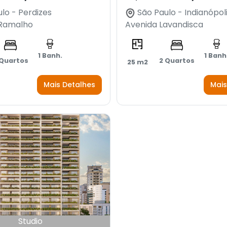
lo - Perdizes
São Paulo - Indianópol
 Ramalho
Avenida Lavandisca
1 Banh.
1 Banh
 Quartos
2 Quartos
25 m2
Mais Detalhes
Mais
Studio