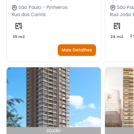
São Paulo - Pinheiros
São Pau
Rua dos Cariris
Rua João
2
25 m2
24 m2
Mais Detalhes
Studio