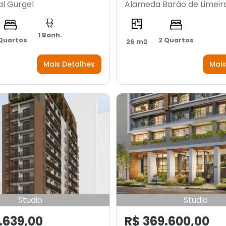
l Gurgel
Alameda Barão de Limeir
1 Banh.
 Quartos
2 Quartos
26 m2
Mais Detalhes
Mais
Studio
Studio
.639,00
R$ 369.600,00