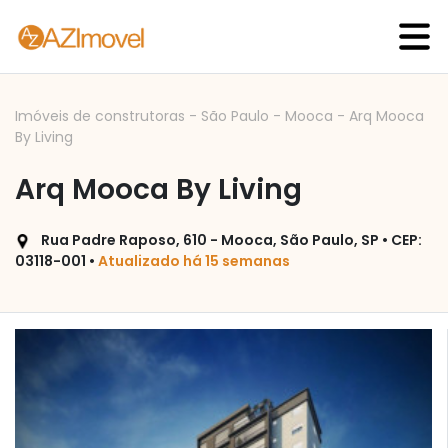
Imóveis de construtoras
-
São Paulo
-
Mooca
-
Arq Mooca
By Living
Arq Mooca By Living
Rua Padre Raposo, 610 - Mooca, São Paulo, SP • CEP:
03118-001 •
Atualizado há 15 semanas