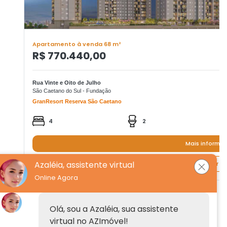
Apartamento à venda 68 m²
R$ 770.440,00
Rua Vinte e Oito de Julho
São Caetano do Sul - Fundação
GranResort Reserva São Caetano
4
2
Mais informa
Azaléia, assistente virtual
Quero agendar um
Online Agora
Institucional
Olá, sou a Azaléia, sua assistente
virtual no AZImóvel!
Anuncie