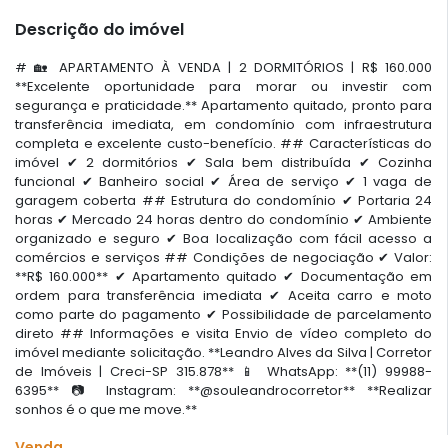
Descrição do imóvel
# 🏡 APARTAMENTO À VENDA | 2 DORMITÓRIOS | R$ 160.000
**Excelente oportunidade para morar ou investir com
segurança e praticidade.** Apartamento quitado, pronto para
transferência imediata, em condomínio com infraestrutura
completa e excelente custo-benefício. ## Características do
imóvel ✔ 2 dormitórios ✔ Sala bem distribuída ✔ Cozinha
funcional ✔ Banheiro social ✔ Área de serviço ✔ 1 vaga de
garagem coberta ## Estrutura do condomínio ✔ Portaria 24
horas ✔ Mercado 24 horas dentro do condomínio ✔ Ambiente
organizado e seguro ✔ Boa localização com fácil acesso a
comércios e serviços ## Condições de negociação ✔ Valor:
**R$ 160.000** ✔ Apartamento quitado ✔ Documentação em
ordem para transferência imediata ✔ Aceita carro e moto
como parte do pagamento ✔ Possibilidade de parcelamento
direto ## Informações e visita Envio de vídeo completo do
imóvel mediante solicitação. **Leandro Alves da Silva | Corretor
de Imóveis | Creci-SP 315.878** 📱 WhatsApp: **(11) 99988-
6395** 📷 Instagram: **@souleandrocorretor** **Realizar
sonhos é o que me move.**
Venda