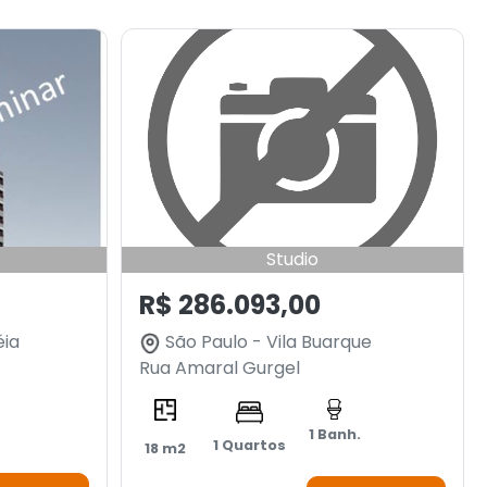
Studio
R$ 286.093,00
éia
São Paulo - Vila Buarque
Rua Amaral Gurgel
1 Banh.
1 Quartos
18 m2