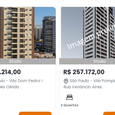
Studio
Studio
.214,00
R$ 257.172,00
lo - Vila Dom Pedro I
São Paulo - Vila Pomp
ês Olinda
Rua Venâncio Aires
2 Quartos