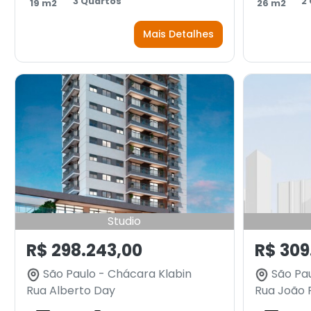
3 Quartos
2
19 m2
26 m2
Mais Detalhes
Studio
R$ 298.243,00
R$ 309
São Paulo - Chácara Klabin
São Pau
Rua Alberto Day
Rua João