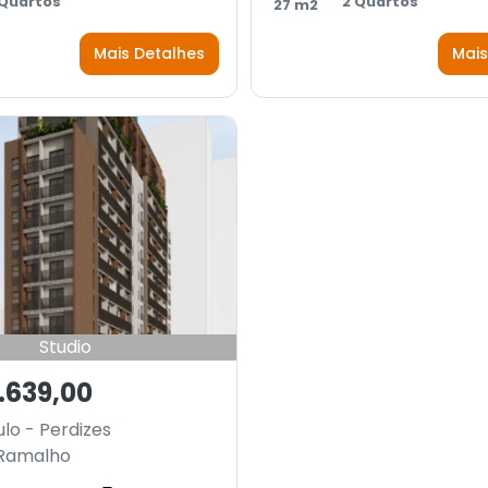
 Quartos
2 Quartos
27 m2
Mais Detalhes
Mais
Studio
.639,00
lo - Perdizes
 Ramalho