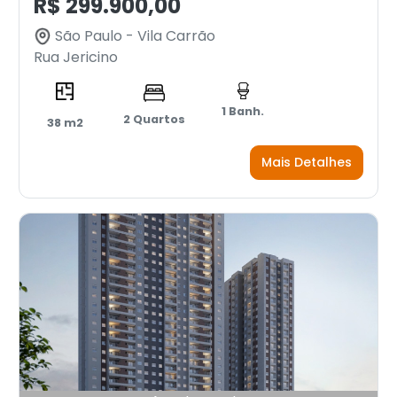
R$ 299.900,00
São Paulo - Vila Carrão
Rua Jericino
1 Banh.
2 Quartos
38 m2
Mais Detalhes