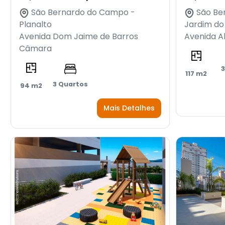
São Bernardo do Campo -
São Be
Planalto
Jardim do
Avenida Dom Jaime de Barros
Avenida Al
Câmara
3
117 m2
3 Quartos
94 m2
Mais Detalhes