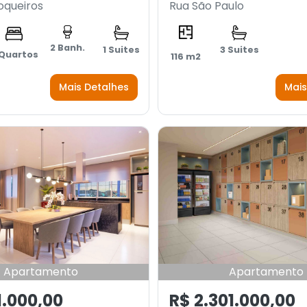
oqueiros
Rua São Paulo
2 Banh.
1 Suites
3 Suites
 Quartos
116 m2
Mais Detalhes
Mais
Apartamento
Apartamento
1.000,00
R$ 2.301.000,00