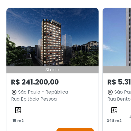
Studio
R$ 241.200,00
R$ 5.31
São Paulo - República
São Pau
Rua Epitácio Pessoa
Rua Bento 
15 m2
348 m2