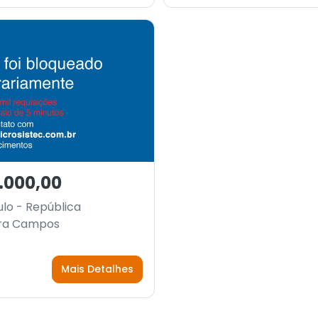
.000,00
lo - República
ira Campos
Mais Detalhes