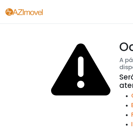
O
A pá
disp
Ser
at