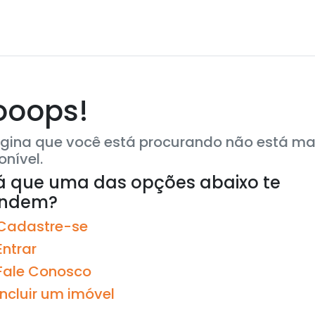
ooops!
gina que você está procurando não está ma
onível.
á que uma das opções abaixo te
endem?
Cadastre-se
Entrar
Fale Conosco
Incluir um imóvel