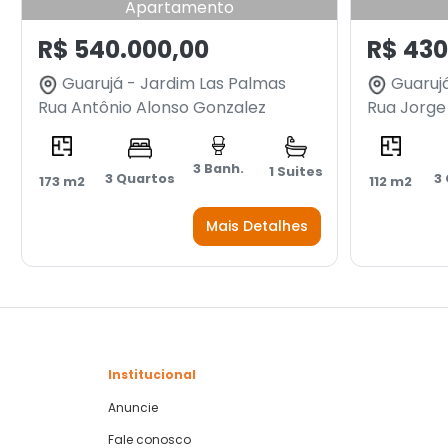
Apartamento
R$ 540.000,00
R$ 430
Guarujá - Jardim Las Palmas
Guarujá
Rua Antônio Alonso Gonzalez
Rua Jorg
3 Banh.
1 Suites
3 Quartos
3
173 m2
112 m2
Mais Detalhes
Institucional
Anuncie
Fale conosco