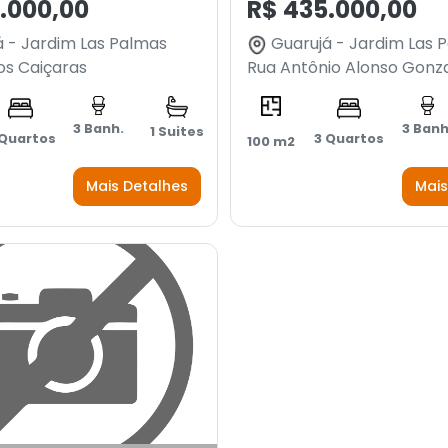
.000,00
R$ 435.000,00
 - Jardim Las Palmas
Guarujá - Jardim Las 
os Caiçaras
Rua Antônio Alonso Gonz
3 Banh.
3 Banh
1 Suites
 Quartos
3 Quartos
100 m2
Mais Detalhes
Mais