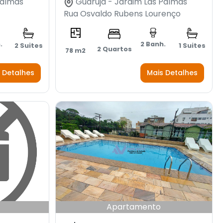
Palmas
Guarujá - Jardim Las Palmas
Rua Osvaldo Rubens Lourenço
.
2 Banh.
2 Suites
1 Suites
2 Quartos
78 m2
 Detalhes
Mais Detalhes
Apartamento