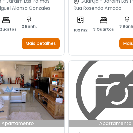
 - Jardim Las Palmas
Guarujá - Jardim Las 
iguel Alonso Gonzales
Rua Rosendo Amado
2 Banh.
3 Banh
 Quartos
3 Quartos
102 m2
Mais Detalhes
Mais
Apartamento
Apartamento