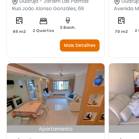
Guarujá - Jardim Las Palmas
Guarujá
Rua João Alonso Gonzáles, 69
Avenida M
3 Banh.
2 Quartos
2
65 m2
70 m2
Mais Detalhes
Apartamento