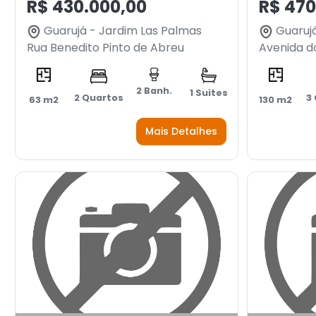
R$ 430.000,00
R$ 470
Guarujá - Jardim Las Palmas
Guarujá
Rua Benedito Pinto de Abreu
Avenida d
2 Banh.
1 Suites
2 Quartos
3
63 m2
130 m2
Mais Detalhes