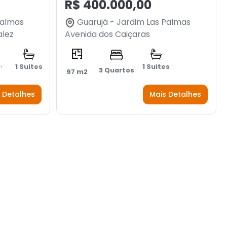
R$ 400.000,00
Palmas
Guarujá - Jardim Las Palmas
alez
Avenida dos Caiçaras
.
1 Suites
1 Suites
3 Quartos
97 m2
 Detalhes
Mais Detalhes