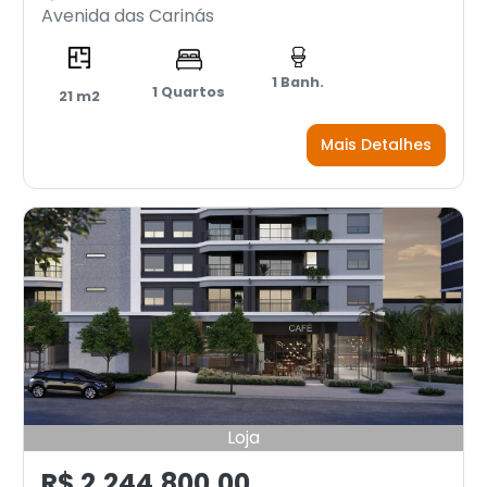
Avenida das Carinás
1 Banh.
1 Quartos
21 m2
Mais Detalhes
Loja
R$ 2.244.800,00