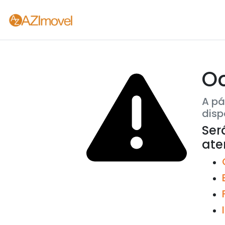
O
A pá
disp
Ser
at