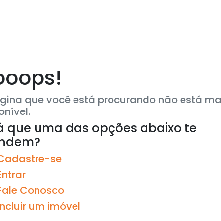
ooops!
gina que você está procurando não está ma
onível.
á que uma das opções abaixo te
endem?
Cadastre-se
Entrar
Fale Conosco
Incluir um imóvel