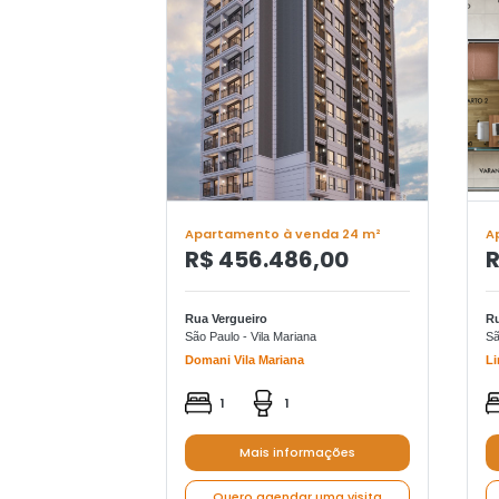
Apartamento à venda 24 m²
A
R$ 456.486,00
R
Rua Vergueiro
R
São Paulo - Vila Mariana
Sã
Domani Vila Mariana
Li
1
1
Mais informações
Quero agendar uma visita