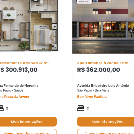
partamento à venda 32 m²
Apartamento à venda 34 m²
$ 300.913,00
R$ 362.000,00
ua Fernando de Noronha
Avenida Brigadeiro Luís Antônio
o Paulo - Saúde
São Paulo - Bela Vista
ne Praça da Árvore
Bem Viver Paulista
2
2
Mais informações
Mais informações
Quero agendar uma visita
Quero agendar uma visita