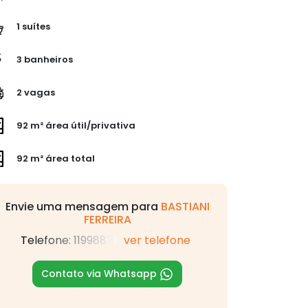
1 suítes
3 banheiros
2 vagas
92 m² área útil/privativa
92 m² área total
Envie uma mensagem para
BASTIANI
FERREIRA
Telefone: 11998871
ver telefone
Contato via Whatsapp