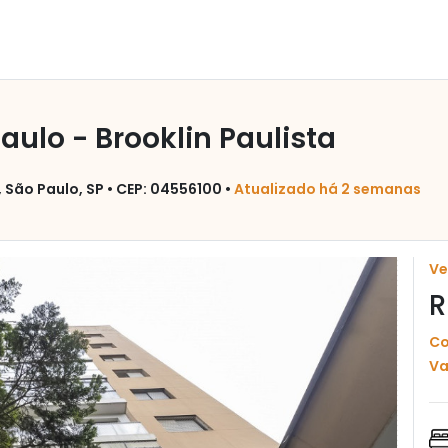
ulo - Brooklin Paulista
 São Paulo, SP • CEP: 04556100 •
Atualizado há 2 semanas
V
R
Co
Va