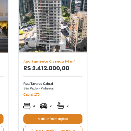
Apartamento à venda 94 m²
Apartamento à 
R$ 2.412.000,00
R$ 299.90
Rua Tavares Cabral
Rua Herbert Alfre
São Paulo - Pinheiros
São Paulo - Marajoa
Cabral 170
Tee Marajoara
3
2
2
2
1
Mais informações
Mais in
Quero agendar uma visita
Quero agend