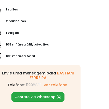
1 suítes
2 banheiros
1 vagas
108 m² área útil/privativa
108 m² área total
Envie uma mensagem para
BASTIANI
FERREIRA
Telefone: 11998871
ver telefone
Contato via Whatsapp