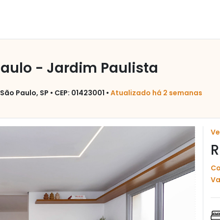
ulo - Jardim Paulista
São Paulo, SP • CEP: 01423001 •
Atualizado há 2 semanas
V
R
Co
Va