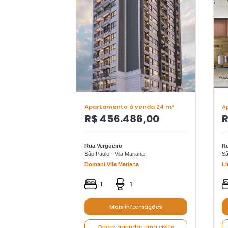
Apartamento à venda 24 m²
A
R$ 456.486,00
R
Rua Vergueiro
R
São Paulo - Vila Mariana
Sã
Domani Vila Mariana
Li
1
1
Mais informações
Quero agendar uma visita