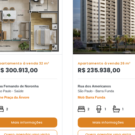
partamento à venda 32 m²
Apartamento à venda 26 m²
$ 300.913,00
R$ 235.938,00
ua Fernando de Noronha
Rua dos Americanos
o Paulo - Saúde
São Paulo - Barra Funda
ne Praça da Árvore
Mob Barra Funda
2
2
1
1
Mais informações
Mais informações
Quero agendar uma visita
Quero agendar uma visita