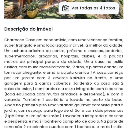
Ver todas as 4 fotos
Descrição do imóvel
Charmosa Casa em condomínio, com uma vizinhança familiar,
super tranquila e uma localização incrível., a melhor da cidade.
Um achado próximo ao centro, próximo a escolas, padarias,
supermercados, drogarias, hospitais, clubes, e a poucos
metros do principal parque da cidade. Uma casa no estilo
rustica, com muita madeira tratada, vidros, e plantas dando um
tom aconchegante, e uma arquitetura única ! A casa começa
por um jardim com 3 arvores Kaizuka na frente, e uma
garagem para 2 carros cobertos. Já dentro da casa são 2
salas de estar, 1 com lareira e a outra integrada com a cozinha
(toda equipada com muitos armários e despensa), e com a
varanda. Também 1 escritório e lavado na parte de baixo.
Ainda no primeiro piso uma varanda gourmet com vista para o
jardim, com espaço para fogo de chão, e com dois presentes
(1 Ipê Roxo e um pé de limão). Lavanderia integrada a cozinha
e despensa, e mais 1 banheiro completo de apoio. Na parte de
cima são 2 excelentes quartos com 1 banheiro, e mais 1 suíte,