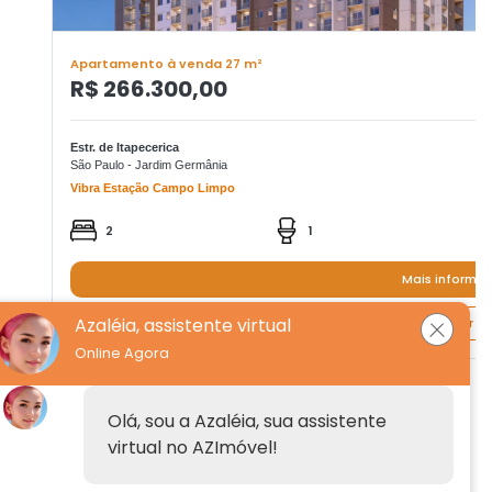
Apartamento à venda 27 m²
R$ 266.300,00
Estr. de Itapecerica
São Paulo - Jardim Germânia
Vibra Estação Campo Limpo
2
1
Mais informa
Azaléia, assistente virtual
Quero agendar um
Online Agora
Institucional
Olá, sou a Azaléia, sua assistente
virtual no AZImóvel!
Anuncie
Fale conosco