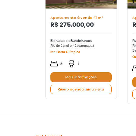
Apartamento à venda 41 m²
A
R$ 275.000,00
R
Estrada dos Bandeirantes
Ru
Rio de Janeiro - Jacarepaguá
Ri
Ba
Inn Barra Olímpica
Oc
2
1
Mais informações
Quero agendar uma visita