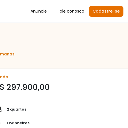
Anuncie
Fale conosco
Cadastre-se
semanas
enda
$ 297.900,00
2 quartos
1 banheiros