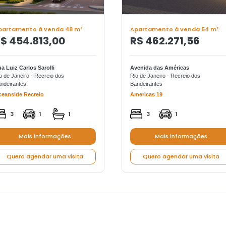
partamento à venda 48 m²
Apartamento à venda 54 m²
$ 454.813,00
R$ 462.271,56
a Luiz Carlos Sarolli
Avenida das Américas
o de Janeiro - Recreio dos
Rio de Janeiro - Recreio dos
ndeirantes
Bandeirantes
eanside Recreio
Americas 19
3
1
1
3
1
Mais informações
Mais informações
Quero agendar uma visita
Quero agendar uma visita