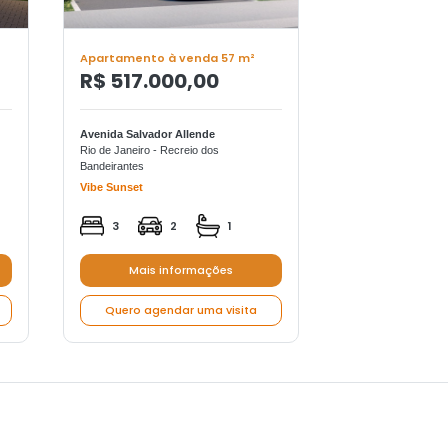
Apartamento à venda 57 m²
Apartamento à 
R$ 517.000,00
R$ 448.9
Avenida Salvador Allende
Avenida Salvador 
Rio de Janeiro - Recreio dos
Rio de Janeiro - Bar
Bandeirantes
Duet Barra
Vibe Sunset
3
1
3
2
1
Mais in
Mais informações
Quero agend
Quero agendar uma visita