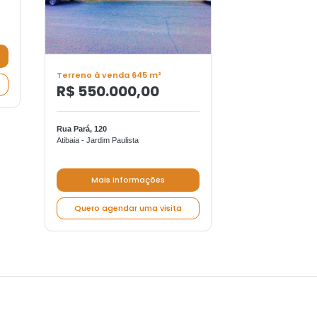
Atibaia - Jardim Est
Mais in
Quero agend
Terreno à venda 645 m²
R$ 550.000,00
Rua Pará, 120
Atibaia - Jardim Paulista
Mais informações
Quero agendar uma visita