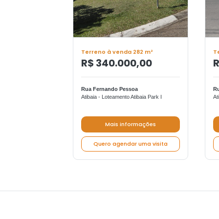
Terreno à venda 282 m²
T
R$ 340.000,00
R
Rua Fernando Pessoa
Ru
Atibaia - Loteamento Atibaia Park I
At
Mais informações
Quero agendar uma visita