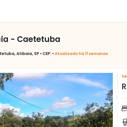
aia - Caetetuba
etuba, Atibaia, SP • CEP: •
Atualizado há 11 semanas
V
R